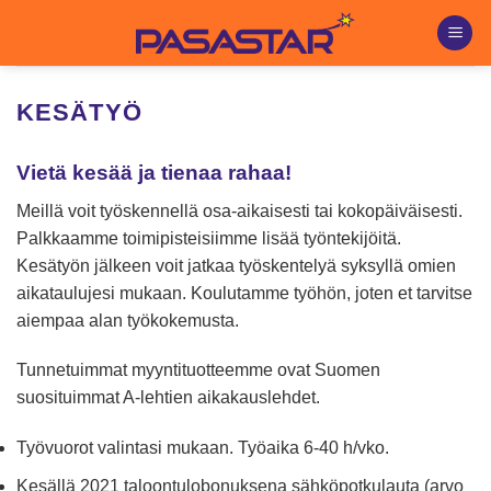
Skip
to
content
KESÄTYÖ
Vietä kesää ja tienaa rahaa!
Meillä voit työskennellä osa-aikaisesti tai kokopäiväisesti.
Palkkaamme toimipisteisiimme lisää työntekijöitä.
Kesätyön jälkeen voit jatkaa työskentelyä syksyllä omien
aikataulujesi mukaan. Koulutamme työhön, joten et tarvitse
aiempaa alan työkokemusta.
Tunnetuimmat myyntituotteemme ovat Suomen
suosituimmat A-lehtien aikakauslehdet.
Työvuorot valintasi mukaan. Työaika 6-40 h/vko.
Kesällä 2021 taloontulobonuksena sähköpotkulauta (arvo