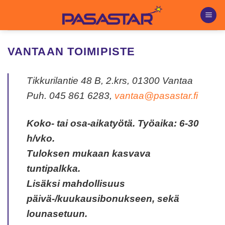
Skip
to
content
VANTAAN TOIMIPISTE
Tikkurilantie 48 B, 2.krs, 01300 Vantaa
Puh. 045 861 6283,
vantaa@pasastar.fi
Koko- tai osa-aikatyötä. Työaika: 6-30
h/vko.
Tuloksen mukaan kasvava
tuntipalkka.
Lisäksi mahdollisuus
päivä-/kuukausibonukseen, sekä
lounasetuun.