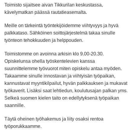
Toimisto sijaitsee aivan Tikkurilan keskustassa,
kävelymatkan päässä rautatieasemalta.
Meille on tärkeintä työntekijöidemme viihtyvyys ja hyvä
palkkataso. Sähköinen soittojärjestelmä takaa sinulle
työnteon tehokkuuden ja helppouden.
Toimistomme on avoinna arkisin klo 9.00-20.30.
Opiskelunsa ohella työskentelevien kanssa
suunnittelemme työvuorot miten opiskelu antaa myöden.
Takaamme sinulle innostavan ja viihtyisän työpaikan,
kannustavat myyntikilpailut, hyvän palkkauksen ja mukavat
työkaverit. Lisäksi saat lehtiedun, koulutusajan palkan yms.
Selkeä suomen kielen taito on edellytyksenä työpaikan
saannille.
Täytä oheinen työhakemus ja liity osaksi rentoa
työporukkaamme.