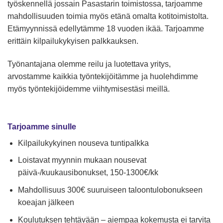
työskennellä jossain Pasastarin toimistossa, tarjoamme
mahdollisuuden toimia myös etänä omalta kotitoimistolta.
Etämyynnissä edellytämme 18 vuoden ikää. Tarjoamme
erittäin kilpailukykyisen palkkauksen.
Työnantajana olemme reilu ja luotettava yritys,
arvostamme kaikkia työntekijöitämme ja huolehdimme
myös työntekijöidemme viihtymisestäsi meillä.
Tarjoamme sinulle
Kilpailukykyinen nouseva tuntipalkka
Loistavat myynnin mukaan nousevat
päivä-/kuukausibonukset, 150-1300€/kk
Mahdollisuus 300€ suuruiseen taloontulobonukseen
koeajan jälkeen
Koulutuksen tehtävään – aiempaa kokemusta ei tarvita