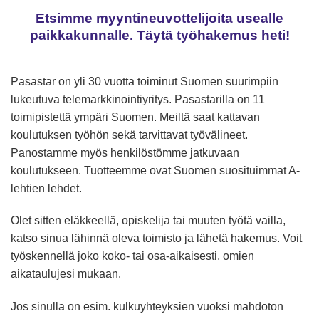
Etsimme myyntineuvottelijoita usealle
paikkakunnalle. Täytä työhakemus heti!
Pasastar on yli 30 vuotta toiminut Suomen suurimpiin
lukeutuva telemarkkinointiyritys. Pasastarilla on 11
toimipistettä ympäri Suomen. Meiltä saat kattavan
koulutuksen työhön sekä tarvittavat työvälineet.
Panostamme myös henkilöstömme jatkuvaan
koulutukseen. Tuotteemme ovat Suomen suosituimmat A-
lehtien lehdet.
Olet sitten eläkkeellä, opiskelija tai muuten työtä vailla,
katso sinua lähinnä oleva toimisto ja lähetä hakemus. Voit
työskennellä joko koko- tai osa-aikaisesti, omien
aikataulujesi mukaan.
Jos sinulla on esim. kulkuyhteyksien vuoksi mahdoton