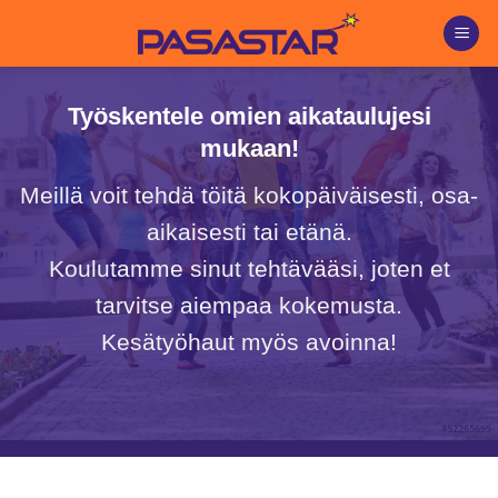
Skip
to
content
Työskentele omien aikataulujesi
mukaan!
Meillä voit tehdä töitä kokopäiväisesti, osa-
aikaisesti tai etänä.
Koulutamme sinut tehtävääsi, joten et
tarvitse aiempaa kokemusta.
Kesätyöhaut myös avoinna!